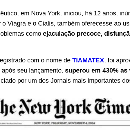
cêutico, em Nova York, iniciou, há 12 anos, i
r o Viagra e o Cialis, também oferecesse ao u
roblemas como
ejaculação precoce, disfunçã
registrado com o nome de
TIAMATEX
, foi apr
, após seu lançamento.
superou em 430% as v
iciado por um dos Jornais mais importantes d