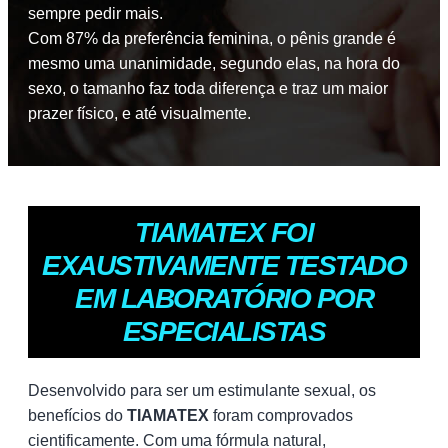
sempre pedir mais.
Com 87% da preferência feminina, o pênis grande é
mesmo uma unanimidade, segundo elas, na hora do
sexo, o tamanho faz toda diferença e traz um maior
prazer físico, e até visualmente.
TIAMATEX FOI
EXAUSTIVAMENTE TESTADO
EM LABORATÓRIO POR
ESPECIALISTAS
Desenvolvido para ser um estimulante sexual, os
benefícios do
TIAMATEX
foram comprovados
cientificamente. Com uma fórmula natural,