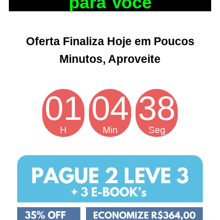
para Você
Oferta Finaliza Hoje em Poucos
Minutos, Aproveite
01
04
37
H
Min
Seg