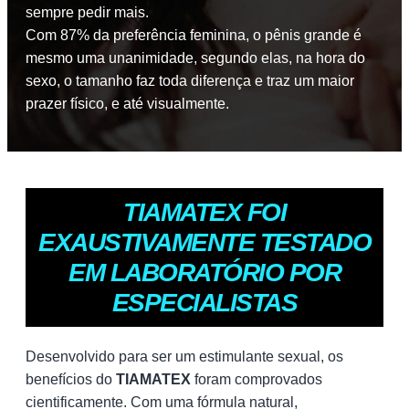
sempre pedir mais.
Com 87% da preferência feminina, o pênis grande é
mesmo uma unanimidade, segundo elas, na hora do
sexo, o tamanho faz toda diferença e traz um maior
prazer físico, e até visualmente.
TIAMATEX FOI
EXAUSTIVAMENTE TESTADO
EM LABORATÓRIO POR
ESPECIALISTAS
Desenvolvido para ser um estimulante sexual, os
benefícios do
TIAMATEX
foram comprovados
cientificamente. Com uma fórmula natural,