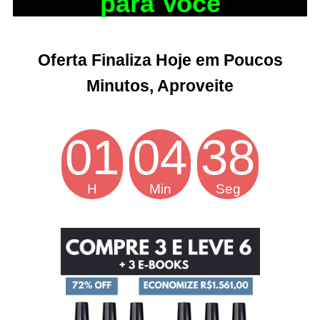
para Você
Oferta Finaliza Hoje em Poucos
Minutos, Aproveite
01
04
37
H
Min
Seg