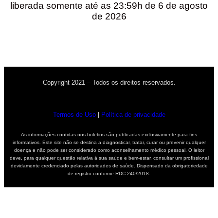
liberada somente até as 23:59h de 6 de agosto
de 2026
Copyright 2021 – Todos os direitos reservados.
Termos de Uso
|
Política de privacidade
As informações contidas nos boletins são publicadas exclusivamente para fins
informativos. Este site não se destina a diagnosticar, tratar, curar ou prevenir qualquer
doença e não pode ser considerado como aconselhamento médico pessoal. O leitor
deve, para qualquer questão relativa à sua saúde e bem-estar, consultar um profissional
devidamente credenciado pelas autoridades de saúde. Dispensado da obrigatoriedade
de registro conforme RDC 240/2018.