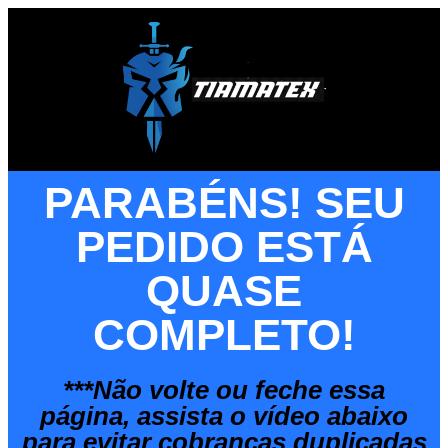
PARABÉNS! SEU
PEDIDO ESTÁ
QUASE
COMPLETO!
***Não volte ou feche essa
página, assista o vídeo abaixo
para evitar cobranças duplicadas