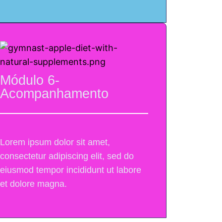
Módulo 6-
Acompanhamento
Lorem ipsum dolor sit amet,
consectetur adipiscing elit, sed do
eiusmod tempor incididunt ut labore
et dolore magna.