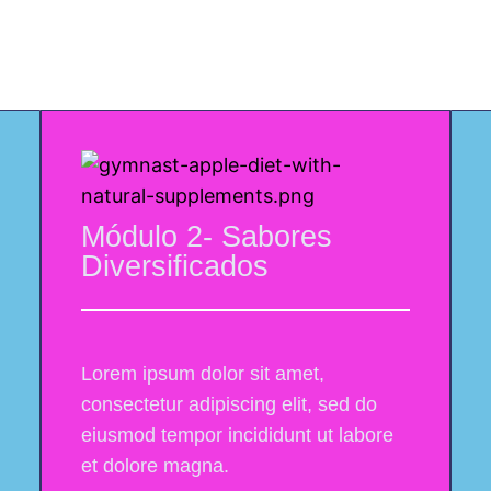
eitas em vídeo aula passo a passo direto n
Módulo 2- Sabores
Diversificados
Lorem ipsum dolor sit amet,
consectetur adipiscing elit, sed do
eiusmod tempor incididunt ut labore
et dolore magna.