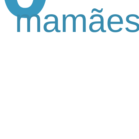
mamães 
s benefícios da
naturais