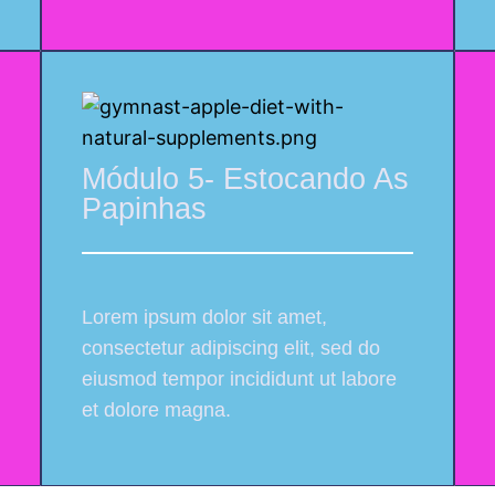
Módulo 5- Estocando As
Papinhas
Lorem ipsum dolor sit amet,
consectetur adipiscing elit, sed do
eiusmod tempor incididunt ut labore
et dolore magna.