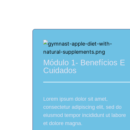
+ de 100 rec
Módulo 1- Benefícios E
Cuidados
Lorem ipsum dolor sit amet,
consectetur adipiscing elit, sed do
eiusmod tempor incididunt ut labore
et dolore magna.