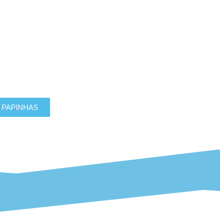
 como sua vida vai mudar após o
 PAPINHAS