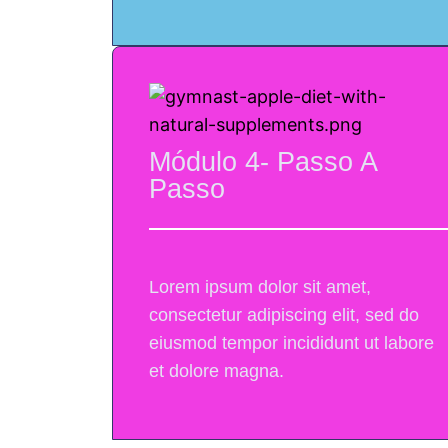
Módulo 4- Passo A
Passo
Lorem ipsum dolor sit amet,
consectetur adipiscing elit, sed do
eiusmod tempor incididunt ut labore
et dolore magna.