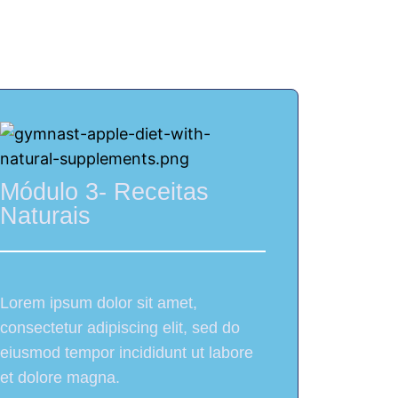
o seu celular
Módulo 3- Receitas
Naturais
Lorem ipsum dolor sit amet,
consectetur adipiscing elit, sed do
eiusmod tempor incididunt ut labore
et dolore magna.