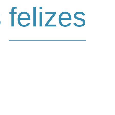
felizes
s papinhas